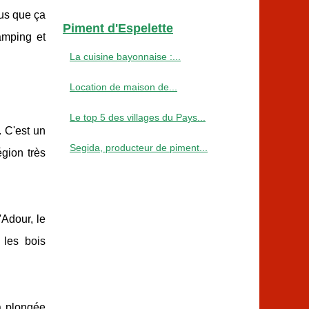
lus que ça
Piment d'Espelette
amping et
La cuisine bayonnaise :...
Location de maison de...
Le top 5 des villages du Pays...
. C'est un
Segida, producteur de piment...
gion très
'Adour, le
 les bois
a plongée