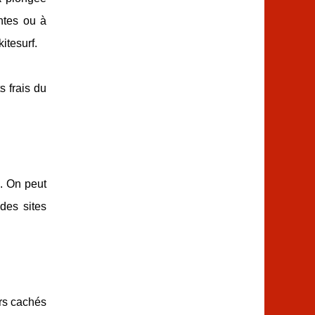
ntes ou à
itesurf.
s frais du
s. On peut
des sites
ors cachés