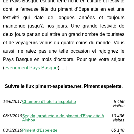
Le Pays Basque est une terre riche en culture et festivité
dont la fameuse fête du piment d’Espelette en est une
festivité qui date de longues années et toujours
maintenue jusqu’à nos jours. Une grande festivité de
deux jours par an qui attire un grand nombre de touristes
et de voyageurs venus du quatre coins du monde. Vous
aussi, ne ratez pas une telle occasion et rejoignez le
Pays Basque en mois d’octobre. Pour que votre séjour
(
evenement Pays Basque
) [
...
]
Suivre le flux piment-espelette.net, Piment espelette.
16/6/2017
Chambre d'hotel à Espelette
5 458
visites
08/3/2016
Segida, producteur de piment d'Espelette à
10 436
Ainhoa
visites
03/3/2016
Piment d'Espelette
65 148