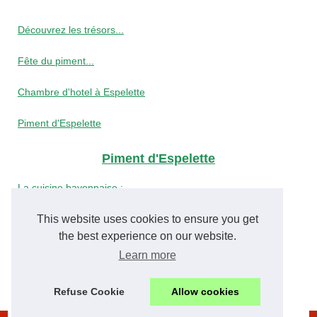
Découvrez les trésors...
Fête du piment...
Chambre d'hotel à Espelette
Piment d'Espelette
Piment d'Espelette
La cuisine bayonnaise :...
Location de maison de...
This website uses cookies to ensure you get
the best experience on our website.
Le top 5 des villages du Pays...
Learn more
Segida, producteur de piment...
Refuse Cookie
Allow cookies